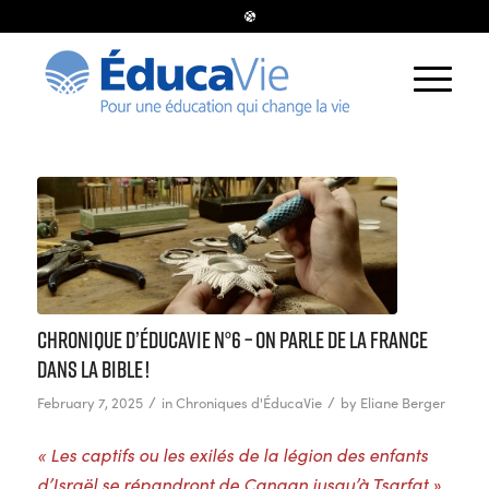
Chronique d’ÉducaVie n°6 – ON PARLE DE LA FRANCE
DANS LA BIBLE !
/
/
February 7, 2025
in
Chroniques d'ÉducaVie
by
Eliane Berger
« Les captifs ou les exilés
de la légion des enfants
d’Israël se répandront de Canaan jusqu’à Tsarfat »