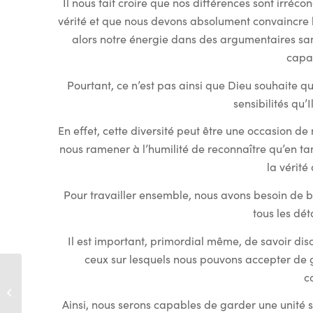
Il nous fait croire que nos différences sont irré
vérité et que nous devons absolument convaincre l
alors notre énergie dans des argumentaires sans
capa
Pourtant, ce n’est pas ainsi que Dieu souhaite q
sensibilités qu’
En effet, cette diversité peut être une occasion de
nous ramener à l’humilité de reconnaître qu’en ta
la vérit
Pour travailler ensemble, nous avons besoin de
tous les dét
Il est important, primordial même, de savoir disc
ceux sur lesquels nous pouvons accepter de 
c
Chronique d’ÉducaVie
n° 9 – TOUTES CHOSES
Ainsi, nous serons capables de garder une unité s
A TRAVERS LE PRISME...