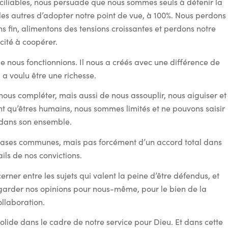
conciliables, nous persuade que nous sommes seuls à détenir la
es autres d’adopter notre point de vue, à 100%. Nous perdons
 fin, alimentons des tensions croissantes et perdons notre
cité à coopérer.
ue nous fonctionnions. Il nous a créés avec une différence de
Il a voulu être une richesse.
 nous compléter, mais aussi de nous assouplir, nous aiguiser et
nt qu’êtres humains, nous sommes limités et ne pouvons saisir
é dans son ensemble.
 bases communes, mais pas forcément d’un accord total dans
ails de nos convictions.
erner entre les sujets qui valent la peine d’être défendus, et
garder nos opinions pour nous-même, pour le bien de la
ollaboration.
olide dans le cadre de notre service pour Dieu. Et dans cette