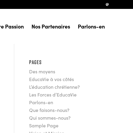
re Passion
Nos Partenaires
Parlons-en
PAGES
Des moyens
EducaVie à vos côtés
L’éducation chrétienne?
Les Forces d’EducaVie
Parlons-en
Que faisons-nous?
Qui sommes-nous?
Sample Page